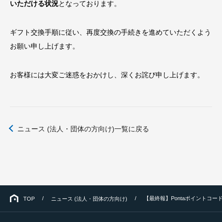
いただける状況
となっております。
よくあるご質問
ギフト交換手順に従い、再度交換の手続きを進めていただくよう
デジタルギフト活用ラボ
お願い申し上げます。
個人のお客様はこちら
お客様には大変ご迷惑をおかけし、深くお詫び申し上げます。
お問い合わせ
ニュース (法人・団体の方向け)一覧に戻る
【最終報】Pontaポイントコ
TOP
ニュース (法人・団体の方向け)