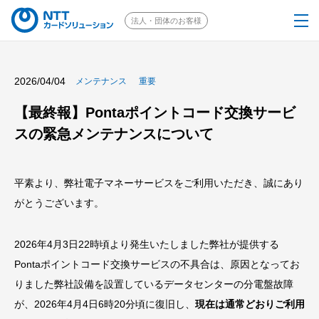
法人・団体のお客様
個人のお客様はこちら
2026/04/04
メンテナンス
重要
EJOICAとは
【最終報】Pontaポイントコード交換サービ
スの緊急メンテナンスについて
選べるギフト
平素より、弊社電子マネーサービスをご利用いただき、誠にあり
ご注文の流れ
がとうございます。
採用事例
2026年4月3日22時頃より発生いたしました弊社が提供する
Pontaポイントコード交換サービスの不具合は、原因となってお
ソリューション
りました弊社設備を設置しているデータセンターの分電盤故障
が、2026年4月4日6時20分頃に復旧し、
現在は通常どおりご利用