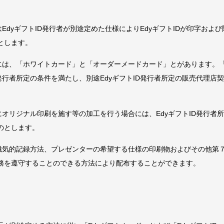
はEdyギフトID発行者が別途定めた仕様によりEdyギフトIDが印字およ
とします。
」には、「ホワイトカード」と「オーダーメードカード」とがあります。
D発行者所定の条件を満たし、別途EdyギフトID発行者所定の販売代理
にオリジナル印刷を施す等の加工を行う場合には、EdyギフトID発行者所
のとします。
は電磁気的記録方法、プレゼンターの希望する仕様の印刷物およびその他第
務を遵守することのできる方法により配布することができます。