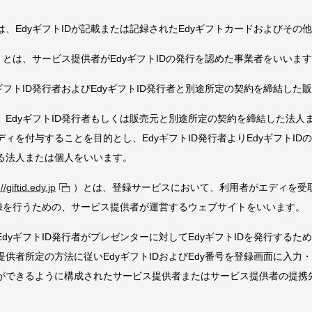
、EdyギフトIDが記載または記録されたEdyギフトカードおよびその
者」とは、サービス提供者がEdyギフトIDの発行を認めた事業者をいいま
ギフトID発行者およびEdyギフトID発行者と別途所定の契約を締結した
、EdyギフトID発行者もしくは販売元と別途所定の契約を締結した法人
ィを付与することを目的とし、EdyギフトID発行者よりEdyギフトIDの
する法人または個人をいいます。
//giftid.edy.jp
）とは、登録サービスにおいて、利用者がエディを受取る
登録を行うための、サービス提供者が運営するウェブサイトをいいます。
dyギフトID発行者がプレゼンターに対してEdyギフトIDを発行する
供者所定の方法に従いEdyギフトIDおよびEdy番号を登録画面に入力
ができるように構成されたサービス提供者またはサービス提供者の提携