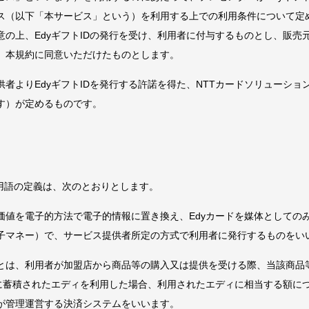
ス（以下「本サービス」という）を利用する上での利用条件について定
の上、EdyギフトIDの発行を受け、利用者に付与するものとし、販売元
で、本規約に同意いただけたものとします。
者よりEdyギフトIDを発行する許諾を得た、NTTカードソリューショ
ます）が定めるものです。
用語の定義は、次のとおりとします。
価値を電子的方法で電子的情報に置き換え、Edyカードを媒体としての
子マネー）で、サービス提供者所定の方式で利用者に発行するものをい
とは、利用者が加盟店から商品等の購入又は提供を受ける際、当該商品
ドに蓄積されたエディを利用した場合、利用されたエディに相当する額に
が管理運営する決済システムをいいます。