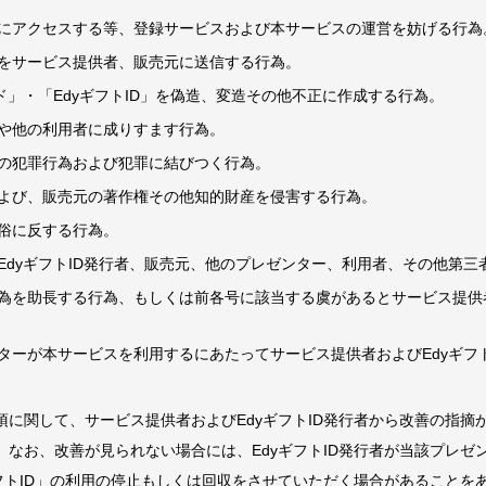
にアクセスする等、登録サービスおよび本サービスの運営を妨げる行為
をサービス提供者、販売元に送信する行為。
ード」・「EdyギフトID」を偽造、変造その他不正に作成する行為。
や他の利用者に成りすます行為。
の犯罪行為および犯罪に結びつく行為。
よび、販売元の著作権その他知的財産を侵害する行為。
俗に反する行為。
EdyギフトID発行者、販売元、他のプレゼンター、利用者、その他第
為を助長する行為、もしくは前各号に該当する虞があるとサービス提供者
ターが本サービスを利用するにあたってサービス提供者およびEdyギフ
項に関して、サービス提供者およびEdyギフトID発行者から改善の指摘
なお、改善が見られない場合には、EdyギフトID発行者が当該プレゼン
ギフトID」の利用の停止もしくは回収をさせていただく場合があることを