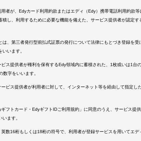
利用者が、Edyカード利用約款またはエディ（Edy）携帯電話利用約款
蓄積し、利用するために必要な機能を備えた、サービス提供者が認定する
とは、第三者発行型前払式証票の発行について法律にもとづき登録を受
をいいます。
ービス提供者が権利を保有するEdy領域内に蓄積された、1枚或いは1台の
桁の数字をいいます。
、サービス提供者が利用者に対して、インターネット等を経由して指定した
。
yギフトカード・EdyギフトIDご利用規約」に同意のうえ、サービス提
いいます。
は、英数16桁もしくは18桁の符号で、利用者が登録サービスを用いてエ