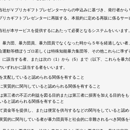
当社がＶプリカギフトプレゼンターからの申込みに基づき、発行者から
プリカギフトプレゼンターに再販する、本規約に定める再販に係るサー
当社が本サービスを提供するにあたって必要となるシステムをいいます
、暴力団、暴力団員、暴力団員でなくなった時から５年を経過しない者
会運動等標ぼうゴロ若しくは特殊知能暴力集団等、その他これらに準ず
）に該当する者、または次の（1）から（5）まで（以下、これらを暴力
のいずれかに該当する者をいいます。
を支配していると認められる関係を有すること
に実質的に関与していると認められる関係を有すること
は第三者の不正の利益を図る目的または第三者に損害を加える目的をも
いると認められる関係を有すること
て資金等を提供し、または便宜を供与するなどの関与をしていると認め
実質的に関与している者が暴力団員等と社会的に非難されるべき関係を