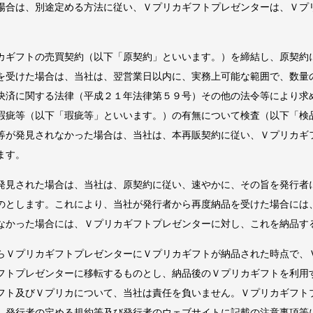
場合は、別途定める方法に従い、Ｖプリカギフトプレゼンターは、Ｖプ
カギフトの売買契約（以下「原契約」といいます。）を締結し、原契約
を受けた場合は、当社は、翌営業日以内に、実務上可能な範囲で、数量
決済に関する法律（平成２１年法律第５９号）その他の法令等により求
瑕疵等（以下「瑕疵等」といいます。）の有無について検査（以下「検
等が発見されなかった場合は、当社は、本再販契約に従い、Ｖプリカギ
ます。
発見された場合は、当社は、原契約に従い、速やかに、その旨を発行者
のとします。これにより、当社が発行者から再度納品を受けた場合には
なかった場合には、Ｖプリカギフトプレゼンターに対し、これを納品す
らＶプリカギフトプレゼンターにＶプリカギフトが納品された時点で、
フトプレゼンターに移転するものとし、納品後のＶプリカギフトを利用
フト及びＶプリカについて、当社は責任を負いません。Ｖプリカギフト
、発行者の定める規約等及び発行者のウェブサイトに記載の注意事項等