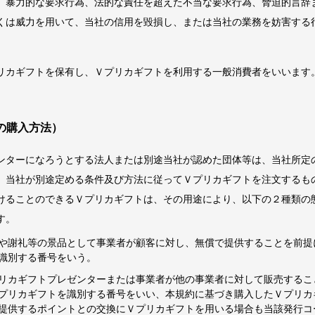
、暴力的な要求行為、法的な責任を超えた不当な要求行為、脅迫的言辞
くは威力を用いて、当社の信用を毀損し、または当社の業務を妨害する
リカギフトを保有し、Ｖプリカギフトを利用する一般消費者をいいます
の購入方法）
ンターになろうとする法人または別途当社が認めた団体等は、当社所定
、当社が別途定める条件及び方法に従ってＶプリカギフトを注文するも
けることのできるＶプリカギフトは、その用途により、以下の２種類の
す。
や謝礼等の景品として事業者が顧客に対し、無償で提供することを前提
識別する番号をいう。
リカギフトプレゼンターまたは事業者が他の事業者に対して販売するこ
プリカギフトを識別する番号をいい、本規約に基づき購入したＶプリカ
提供するポイントとの交換にＶプリカギフトを用いる場合も当該発行コ