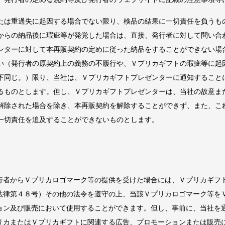
たは重過失に起因する場合でない限り、検品の結果に一切責任を負うも
からの納品後に瑕疵等が発覚した場合は、直接、発行者に対して問い合
ンターに対して本再販契約の定めに従った納品をすることができない場
い（発行者の原契約上の義務の不履行や、Ｖプリカギフトの瑕疵等に起
下同じ。）限り、当社は、Ｖプリカギフトプレゼンターに通知すること
るものとします。但し、Ｖプリカギフトプレゼンターは、当社の故意ま
解除された場合を除き、本再販契約を解除することができず、また、こ
一切責任を追及することができないものとします。
行者からＶプリカロゴマーク等の提供を受けた場合には、Ｖプリカギフ
法律第４８号）その他の法令を遵守の上、当該Ｖプリカロゴマーク等を
ョン及び販売において使用することができます。但し、事前に、当社を
リカまたはＶプリカギフトに関連する広告、プロモーションまたは販売