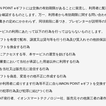
N POINT eギフトには交換の有効期限があることに留意し、利用者に
を確認するものとします。万一、利用者から有効期限に関する問い合わ
お書きの定めにかかわらず、同項前段に基づき、プレゼンターが説明等の
ービスの利用にあたって以下の行為を行ってはならないものとします。
T eギフトを有償で配布、譲渡又は貸与等を行う行為及び質入れその他担保
 eギフトを換金する行為
にアクセスする等、本サービスの運営を妨げる行為
る審査において当社が承諾した用途以外に利用する行為
を当社又は販売元に送信する行為
T eギフトを偽造、変造その他不正に作成する行為
利用者に成りすます行為等不正に自らWAON POINT eギフトを交換
の犯罪行為及び犯罪に結びつく行為
POINT発行者、イオンスマートテクノロジー社、販売元その他第三者の著