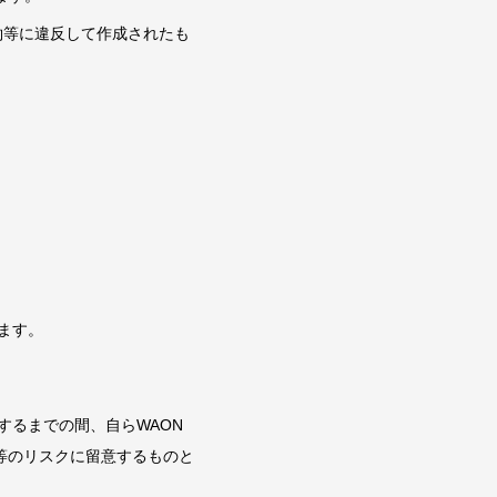
る規約等に違反して作成されたも
します。
布するまでの間、自らWAON
製等のリスクに留意するものと