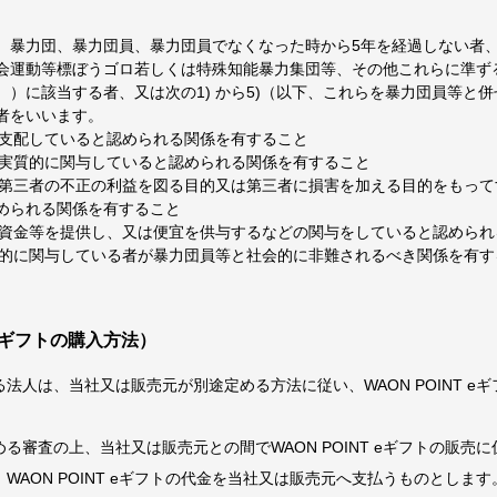
、暴力団、暴力団員、暴力団員でなくなった時から5年を経過しない者
会運動等標ぼうゴロ若しくは特殊知能暴力集団等、その他これらに準ず
。）に該当する者、又は次の1) から5)（以下、これらを暴力団員等と
者をいいます。
営を支配していると認められる関係を有すること
営に実質的に関与していると認められる関係を有すること
くは第三者の不正の利益を図る目的又は第三者に損害を加える目的をもっ
められる関係を有すること
して資金等を提供し、又は便宜を供与するなどの関与をしていると認めら
実質的に関与している者が暴力団員等と社会的に非難されるべき関係を有す
T eギフトの購入方法）
法人は、当社又は販売元が別途定める方法に従い、WAON POINT e
る審査の上、当社又は販売元との間でWAON POINT eギフトの販売
WAON POINT eギフトの代金を当社又は販売元へ支払うものとします