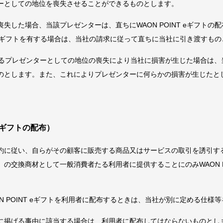
ーとしての地位を喪失させることができるものとします。
失した場合、当該プレゼンターは、直ちにWAON POINT eギフトの
NT eギフトを有する場合は、当社の請求に従って直ちに当社に引き渡すも
めるプレゼンターとしての地位の喪失により当社に損害が生じた場合は、
のとします。また、これによりプレゼンターに何らかの損害が生じたと
 eギフトの配布）
約に従い、自らがその顧客に販売する商品又はサービスの取引を誘引す
の交換商材として一般消費者たる利用者に提供することにのみWAON PO
N POINT eギフトを利用者に配布するときは、当社が別に定める仕様
に掲げる事由に該当する場合は、利用者に配布してはならないものとし