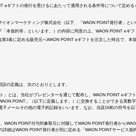
OINT eギフトの発行を受けるにあたって適用される条件等について定め
イオンマーケティング株式会社（以下、「WAON POINT発行者」とい
下「本規約等」といいます。）の内容に同意の上、WAON POINT e
第3条に定める販売元へWAON POINT eギフトを注文した時点で、
用語の定義は、次のとおりとします。
eギフト」とは、当社がプレゼンターを通じて配布し、WAON POINT e
AON POINT」（以下に定義します。）に交換することができる英数
電子メールその他の電子的記録をいいます。なお、当該16桁の符号を以
は、WAON POINT付与対象取引に付随してWAON POINT発行者からWA
詳細はWAON POINT発行者が別に定める「WAON POINTサービス