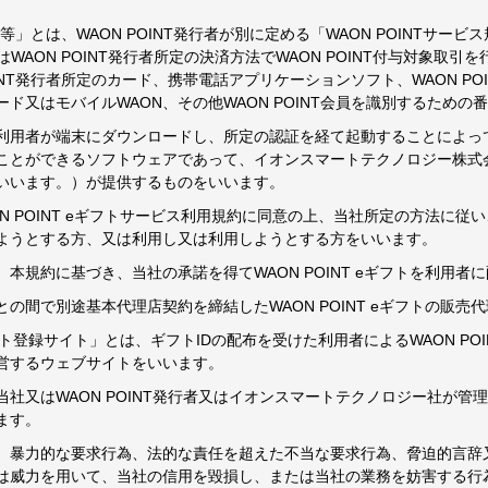
ード等」とは、WAON POINT発行者が別に定める「WAON POINTサービ
はWAON POINT発行者所定の決済方法でWAON POINT付与対象取引を行
OINT発行者所定のカード、携帯電話アプリケーションソフト、WAON P
ード又はモバイルWAON、その他WAON POINT会員を識別するため
とは利用者が端末にダウンロードし、所定の認証を経て起動することによ
ことができるソフトウェアであって、イオンスマートテクノロジー株式
いいます。）が提供するものをいいます。
 POINT eギフトサービス利用規約に同意の上、当社所定の方法に従い、W
ようとする方、又は利用し又は利用しようとする方をいいます。
本規約に基づき、当社の承諾を得てWAON POINT eギフトを利用者
の間で別途基本代理店契約を締結したWAON POINT eギフトの販売
eギフト登録サイト」とは、ギフトIDの配布を受けた利用者によるWAON P
営するウェブサイトをいいます。
社又はWAON POINT発行者又はイオンスマートテクノロジー社が管
ます。
、暴力的な要求行為、法的な責任を超えた不当な要求行為、脅迫的言辞
は威力を用いて、当社の信用を毀損し、または当社の業務を妨害する行