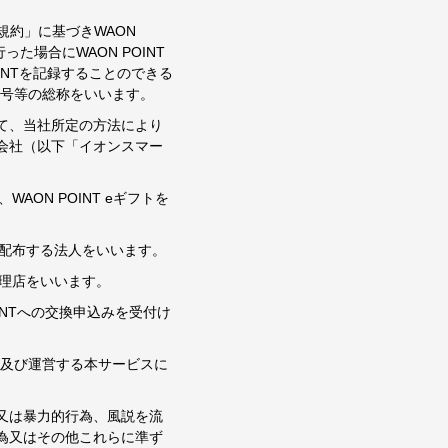
ス規約」に基づきWAON
った場合にWAON POINT
OINTを記録することのできる
の番号等の総称をいいます。
って、当社所定の方法により
会社（以下「イオンスマー
AON POINT eギフトを
に配布する法人をいいます。
代理店をいいます。
OINTへの交換申込みを受付け
理及び運営する本サービスに
又は暴力的行為、風説を流
為又はその他これらに準ず