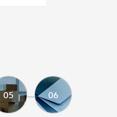
05
06