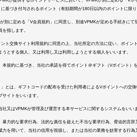
PMKが提供するポイントサービスにおいて、VPMKが別に定める「V
」に基づき付与されるポイント（有効期間が180日以内のポイントに限
Kが別に定める「V会員規約」に同意し、別途VPMKが定める手続きに
員を指します。
イント交換サイト利用規約に同意の上、当社所定の方法に従い、ポイン
ようとする個人、又は利用し又は利用しようとする個人をいいます。
、本規約に基づき、当社の承諾を得てポイント＠ギフト（Vポイント）
ト」とは、ギフトコードの配布を受けた利用者によるVポイントへの交
ブサイトをいいます。
当社又はVPMKが管理及び運営する本サービスに関するシステムをいい
、暴力的な要求行為、法的な責任を超えた不当な要求行為、脅迫的言辞
威力を用いて、当社の信用を毀損し、または当社の業務を妨害する行為