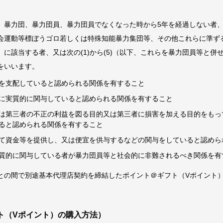
、暴力団、暴力団員、暴力団員でなくなった時から5年を経過しない者
会運動等標ぼうゴロ若しくは特殊知能暴力集団等、その他これらに準ず
に該当する者、又は次の(1)から(5)（以下、これらを暴力団員等と併
をいいます。
を支配していると認められる関係を有すること
に実質的に関与していると認められる関係を有すること
は第三者の不正の利益を図る目的又は第三者に損害を加える目的をもっ
ると認められる関係を有すること
て資金等を提供し、又は便宜を供与するなどの関与をしていると認めら
質的に関与している者が暴力団員等と社会的に非難されるべき関係を有
との間で別途基本代理店契約を締結したポイント＠ギフト（Vポイント
ト（Vポイント）の購入方法）